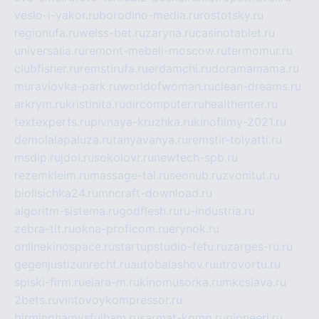
veslo-i-yakor.ru
borodino-media.ru
rostotsky.ru
regionufa.ru
weiss-bet.ru
zaryna.ru
casinotablet.ru
universalia.ru
remont-mebeli-moscow.ru
termomur.ru
clubfisher.ru
remstirufa.ru
erdamchi.ru
doramamama.ru
muraviovka-park.ru
worldofwoman.ru
clean-dreams.ru
arkrym.ru
kristinita.ru
dircomputer.ru
healthenter.ru
textexperts.ru
pivnaya-kruzhka.ru
kinofilmy-2021.ru
demolalapaluza.ru
tanyavanya.ru
remstir-tolyatti.ru
msdip.ru
jdol.ru
sokolovr.ru
newtech-spb.ru
rezemkleim.ru
massage-tai.ru
seonub.ru
zvonitut.ru
biolisichka24.ru
mncraft-download.ru
algoritm-sistema.ru
godflesh.ru
ru-industria.ru
zebra-tlt.ru
okna-proficom.ru
erynok.ru
onlinekinospace.ru
startupstudio-fefu.ru
zarges-ru.ru
gegenjustizunrecht.ru
autobalashov.ru
utrovortu.ru
spiski-firm.ru
elara-m.ru
kinomusorka.ru
mkcslava.ru
2bets.ru
vintovoykompressor.ru
birminghamvsfulham.ru
sarmat-komp.ru
pioneeri.ru