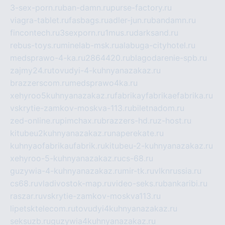
3-sex-porn.ru
ban-damn.ru
purse-factory.ru
viagra-tablet.ru
fasbags.ru
adler-jun.ru
bandamn.ru
fincontech.ru
3sexporn.ru
1mus.ru
darksand.ru
rebus-toys.ru
minelab-msk.ru
alabuga-cityhotel.ru
medsprawo-4-ka.ru
2864420.ru
blagodarenie-spb.ru
zajmy24.ru
tovudyi-4-kuhnyanazakaz.ru
brazzerscom.ru
medsprawo4ka.ru
xehyroo5kuhnyanazakaz.ru
fabrikayfabrikaefabrika.ru
vskrytie-zamkov-moskva-113.ru
biletnadom.ru
zed-online.ru
pimchax.ru
brazzers-hd.ru
z-host.ru
kitubeu2kuhnyanazakaz.ru
naperekate.ru
kuhnyaofabrikaufabrik.ru
kitubeu-2-kuhnyanazakaz.ru
xehyroo-5-kuhnyanazakaz.ru
cs-68.ru
guzywia-4-kuhnyanazakaz.ru
mir-tk.ru
vlknrussia.ru
cs68.ru
vladivostok-map.ru
video-seks.ru
bankaribi.ru
raszar.ru
vskrytie-zamkov-moskva113.ru
lipetsktelecom.ru
tovudyi4kuhnyanazakaz.ru
seksuzb.ru
guzywia4kuhnyanazakaz.ru