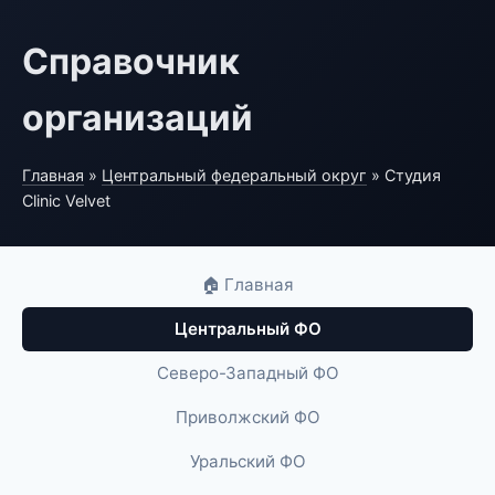
Справочник
организаций
Главная
»
Центральный федеральный округ
» Студия
Clinic Velvet
🏠 Главная
Центральный ФО
Северо-Западный ФО
Приволжский ФО
Уральский ФО