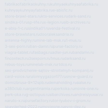
fabrikaofabrikaokuhny.ru
kuhnyaekuhnyaafabrika.ru
kuhnyaykuhnyayfabrika.ru
e-abis1c.ru
store-brawl-stars.ru
kts-services.ru
dark-sand.ru
sindika-01.ru
sp-life.ru
x-legion.ru
sib-archives.ru
e-abis-1-c.ru
sindika01.ru
venda-festival.ru
store-brawlstars.ru
dooraleksandria.ru
antenna-highly.ru
mine-lab-msk.ru
1-mus.ru
3-sex-porn.ru
ban-damn.ru
purse-factory.ru
viagra-tablet.ru
fasbags.ru
adler-jun.ru
bandamn.ru
fincontech.ru
3sexporn.ru
1mus.ru
darksand.ru
rebus-toys.ru
minelab-msk.ru
rtdco.ru
seo-prodvizhenie-sajtov-stroitelnyh-kompanij.ru
card-voice.ru
rulonnyygazon177.ru
snow-guard.ru
domizbrusa-9x12spb.ru
demaholding.ru
aalse.ru
a380club.ru
argentinamia.ru
perkoka.ru
movie-one.ru
perk-oka.ru
g-octopus.ru
sibarchives.ru
andreislyusar.ru
naruto-x.ru
pursefactory.ru
tor-lyubov-i-grom.ru
spayderhed-2022.ru
movieone.ru
evro-dez.ru