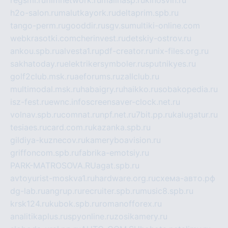
regsmi.ru
filmnetwork.ru
malinasp.ru
kinosvin.ru
h2o-salon.ru
malutkayork.ru
deltaprim.spb.ru
tango-perm.ru
gooddir.ru
sgv.su
multiki-online.com
webkrasotki.com
cherinvest.ru
detskiy-ostrov.ru
ankou.spb.ru
alvesta1.ru
pdf-creator.ru
nix-files.org.ru
sakhatoday.ru
elektrikersymboler.ru
sputnikyes.ru
golf2club.msk.ru
aeforums.ru
zallclub.ru
multimodal.msk.ru
habaigry.ru
haikko.ru
sobakopedia.ru
isz-fest.ru
ewnc.info
screensaver-clock.net.ru
volnav.spb.ru
comnat.ru
npf.net.ru
7bit.pp.ru
kalugatur.ru
tesiaes.ru
card.com.ru
kazanka.spb.ru
gildiya-kuznecov.ru
kameryboavision.ru
griffoncom.spb.ru
fabrika-emotsiy.ru
PARK-MATROSOVA.RU
agat.spb.ru
avtoyurist-moskva1.ru
hardware.org.ru
схема-авто.рф
dg-lab.ru
angrup.ru
recruiter.spb.ru
music8.spb.ru
krsk124.ru
kubok.spb.ru
romanofforex.ru
analitikaplus.ru
spyonline.ru
zosikamery.ru