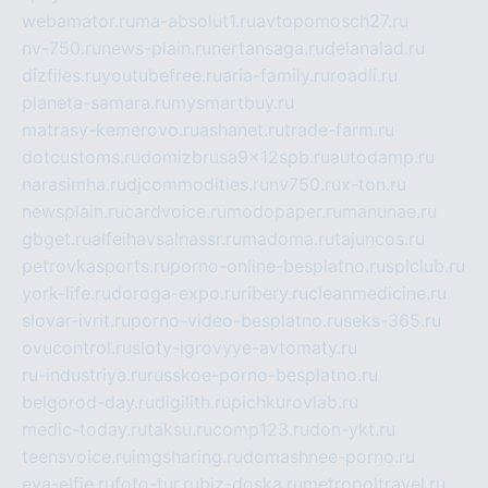
webamator.ru
ma-absolut1.ru
avtopomosch27.ru
nv-750.ru
news-plain.ru
nertansaga.ru
delanalad.ru
dizfiles.ru
youtubefree.ru
aria-family.ru
roadli.ru
planeta-samara.ru
mysmartbuy.ru
matrasy-kemerovo.ru
ashanet.ru
trade-farm.ru
dotcustoms.ru
domizbrusa9x12spb.ru
autodamp.ru
narasimha.ru
djcommodities.ru
nv750.ru
x-ton.ru
newsplain.ru
cardvoice.ru
modopaper.ru
manunae.ru
gbget.ru
alfeihavsalnassr.ru
madoma.ru
tajuncos.ru
petrovkasports.ru
porno-online-besplatno.ru
splclub.ru
york-life.ru
doroga-expo.ru
ribery.ru
cleanmedicine.ru
slovar-ivrit.ru
porno-video-besplatno.ru
seks-365.ru
ovucontrol.ru
sloty-igrovyye-avtomaty.ru
ru-industriya.ru
russkoe-porno-besplatno.ru
belgorod-day.ru
digilith.ru
pichkurovlab.ru
medic-today.ru
taksu.ru
comp123.ru
don-ykt.ru
teensvoice.ru
imgsharing.ru
domashnee-porno.ru
eva-elfie.ru
foto-tur.ru
biz-doska.ru
metropoltravel.ru