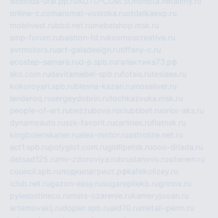
sloboda-ural.pp.ru
AUTO-COM.SU
hohota.net
alimy.ru
online-z.com
aromat-vostoka.ru
otdelkaexp.ru
mobilvest.ru
bbd.net.ru
mebelshop.msk.ru
smp-forum.ru
bastion-td.ru
kosmoscreative.ru
avrmotors.ru
art-galadesign.ru
tiffany-c.ru
ecostep-samara.ru
d-p.spb.ru
галактика73.рф
sko.com.ru
davitamebel-spb.ru
fotsis.ru
tesiaes.ru
kokoroyari.spb.ru
blesna-kazan.ru
mossilver.ru
lenderoq.ru
sergeydobrin.ru
tochkazvuka.msk.ru
people-of-art.ru
bezzubova.ru
clubtibet.ru
orior-aks.ru
dynamoauto.ru
szk-favorit.ru
carlines.ru
flatnsk.ru
kingbolenskaner.ru
alex-motor.ru
astroline.net.ru
act1.spb.ru
polyglot.com.ru
gidlipetsk.ru
ooo-driada.ru
detsad125.ru
mir-zdoroviya.ru
bruslanovo.ru
siterem.ru
council.spb.ru
лодкипатриот.рф
kafekolizey.ru
iclub.net.ru
gazon-easy.ru
sugarepilekb.ru
grinox.ru
pylesostineco.ru
msts-ozarenie.ru
kameryjooan.ru
artemovskij.ru
dopler.spb.ru
aid70.ru
metall-perm.ru