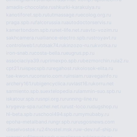
amadis-chocolate.ru
shkurki-karakulya.ru
kanotiforet.spb.ru
tutmassage.ru
ecolog.org.ru
praga.spb.ru
falcorussia.ru
autodoctorservis.ru
kamertondom.spb.ru
net-life.net.ru
avto-vozim.ru
sakhcamera.ru
alliance-electro.spb.ru
stroyavt.ru
controlweb1.ru
tdsak74.ru
kinzozo-ru.ru
kvotka.ru
iron-snab.ru
costa-bella.ru
eugrus.pp.ru
associaciya39.ru
primexpo.spb.ru
bezmorchin.ru
ia2.ru
cpt21.ru
ispecspb.ru
regahost.ru
kolosok-elita.ru
tae-kwon.ru
consrio.com.ru
insiam.ru
avegainfo.ru
archery161.ru
bigencyclica.ru
vlast16.ru
korru.net
sarmiento.spb.su
extelopedia.ru
lammin-suo.spb.ru
iskatour.spb.ru
snpi.org.ru
running-line.ru
krygeva-spa.ru
chel.net.ru
rust-loco.ru
dugshop.ru
hl-beta.spb.ru
school494.spb.ru
mymubaby.ru
epoha-metalband.ru
ngr.spb.ru
rusgosnews.com
dieselvostok.ru
24hostel.msk.ru
w-dev.ru
f-ship.ru