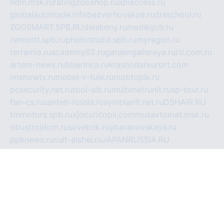
ndm.msk.ru
ratingzooshop.ru
apiaccess.ru
globalautotrade.info
bezverhovskoe.ru
drsschool.ru
ZOOSMART.SPB.RU
dalakony.ru
medikijob.ru
remontt.spb.ru
photostudia.spb.ru
myragon.ru
terramia.ru
academy62.ru
gardengallereya.ru
rti.com.ru
artem-news.ru
biserinca.ru
krasnodarkurort.com
imshowtv.ru
mebel-v-tule.ru
mobtopik.ru
pcsecurity.net.ru
tool-sib.ru
multimetrunit.ru
sp-tour.ru
fan-cs.ru
santeh-russia.ru
symbian9.net.ru
DSHAIR.RU
tmmotors.spb.ru
xjocuricopii.com
musavtomat.msk.ru
obustrojdom.ru
sovetcik.ru
ybaranovskaya.ru
ppknews.ru
cult-alshei.ru
JAPANRUSSIA.RU
proekciyamebel.ru
imper-finans.ru
rim.org.ru
glamourai.ru
brassminus.ru
zabor-pro.ru
ftn.pp.ru
dorogoe58.ru
laimengpacker.ru
kuzova-zapchasti.ru
sageerp.ru
taxodrom.ru
dsrazvitie.ru
hardcity.net.ru
ratinghomegames.ru
topservice25.ru
gubernyan.ru
gtglasslined.ru
ii4.ru
tssport.spb.ru
andorra24.com