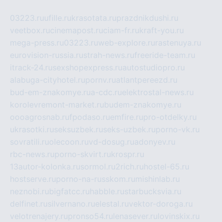
03223.ru
ufille.ru
krasotata.ru
prazdnikdushi.ru
veetbox.ru
cinemapost.ru
ciam-fr.ru
kraft-you.ru
mega-press.ru
03223.ru
web-explore.ru
rastenuya.ru
eurovision-russia.ru
strah-news.ru
freeride-team.ru
itrack-24.ru
sexshopexpress.ru
autostudiopro.ru
alabuga-cityhotel.ru
pornv.ru
atlantpereezd.ru
bud-em-znakomye.ru
a-cdc.ru
elektrostal-news.ru
korolevremont-market.ru
budem-znakomye.ru
oooagrosnab.ru
fpodaso.ru
emfire.ru
pro-otdelky.ru
ukrasotki.ru
seksuzbek.ru
seks-uzbek.ru
porno-vk.ru
sovratili.ru
olecoon.ru
vd-dosug.ru
adonyev.ru
rbc-news.ru
porno-skvirt.ru
krospr.ru
13autor-kolonka.ru
sormol.ru
2rich.ru
hostel-65.ru
hostserve.ru
porno-na-russkom.ru
mishinlab.ru
neznobi.ru
bigfatcc.ru
habble.ru
starbucksvia.ru
delfinet.ru
silvernano.ru
elestal.ru
vektor-doroga.ru
velotrenajery.ru
pronso54.ru
lenasever.ru
lovinskix.ru