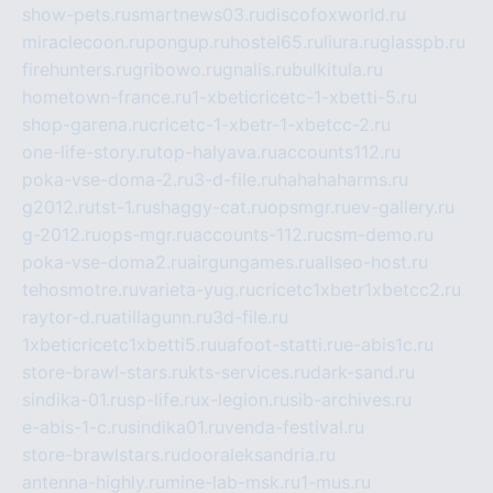
show-pets.ru
smartnews03.ru
discofoxworld.ru
miraclecoon.ru
pongup.ru
hostel65.ru
liura.ru
glasspb.ru
firehunters.ru
gribowo.ru
gnalis.ru
bulkitula.ru
hometown-france.ru
1-xbeticricetc-1-xbetti-5.ru
shop-garena.ru
cricetc-1-xbetr-1-xbetcc-2.ru
one-life-story.ru
top-halyava.ru
accounts112.ru
poka-vse-doma-2.ru
3-d-file.ru
hahahaharms.ru
g2012.ru
tst-1.ru
shaggy-cat.ru
opsmgr.ru
ev-gallery.ru
g-2012.ru
ops-mgr.ru
accounts-112.ru
csm-demo.ru
poka-vse-doma2.ru
airgungames.ru
allseo-host.ru
tehosmotre.ru
varieta-yug.ru
cricetc1xbetr1xbetcc2.ru
raytor-d.ru
atillagunn.ru
3d-file.ru
1xbeticricetc1xbetti5.ru
uafoot-statti.ru
e-abis1c.ru
store-brawl-stars.ru
kts-services.ru
dark-sand.ru
sindika-01.ru
sp-life.ru
x-legion.ru
sib-archives.ru
e-abis-1-c.ru
sindika01.ru
venda-festival.ru
store-brawlstars.ru
dooraleksandria.ru
antenna-highly.ru
mine-lab-msk.ru
1-mus.ru