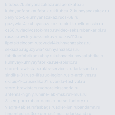
kitubeu2kuhnyanazakaz.ru
naperekate.ru
kuhnyaofabrikaufabrik.ru
kitubeu-2-kuhnyanazakaz.ru
xehyroo-5-kuhnyanazakaz.ru
cs-68.ru
guzywia-4-kuhnyanazakaz.ru
mir-tk.ru
vlknrussia.ru
cs68.ru
vladivostok-map.ru
video-seks.ru
bankaribi.ru
raszar.ru
vskrytie-zamkov-moskva113.ru
lipetsktelecom.ru
tovudyi4kuhnyanazakaz.ru
seksuzb.ru
guzywia4kuhnyanazakaz.ru
fabrikaofabrikaokuhny.ru
kuhnyaekuhnyaafabrika.ru
kuhnyaykuhnyayfabrika.ru
e-abis1c.ru
store-brawl-stars.ru
kts-services.ru
dark-sand.ru
sindika-01.ru
sp-life.ru
x-legion.ru
sib-archives.ru
e-abis-1-c.ru
sindika01.ru
venda-festival.ru
store-brawlstars.ru
dooraleksandria.ru
antenna-highly.ru
mine-lab-msk.ru
1-mus.ru
3-sex-porn.ru
ban-damn.ru
purse-factory.ru
viagra-tablet.ru
fasbags.ru
adler-jun.ru
bandamn.ru
fincontech.ru
3sexporn.ru
1mus.ru
darksand.ru