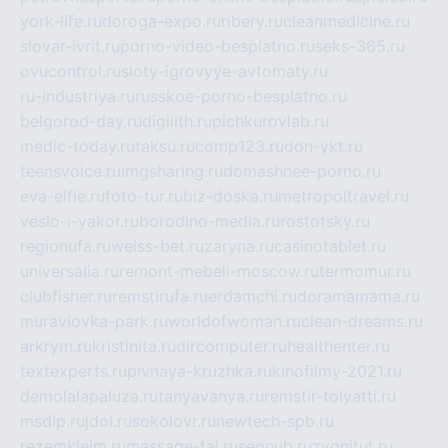
york-life.ru
doroga-expo.ru
ribery.ru
cleanmedicine.ru
slovar-ivrit.ru
porno-video-besplatno.ru
seks-365.ru
ovucontrol.ru
sloty-igrovyye-avtomaty.ru
ru-industriya.ru
russkoe-porno-besplatno.ru
belgorod-day.ru
digilith.ru
pichkurovlab.ru
medic-today.ru
taksu.ru
comp123.ru
don-ykt.ru
teensvoice.ru
imgsharing.ru
domashnee-porno.ru
eva-elfie.ru
foto-tur.ru
biz-doska.ru
metropoltravel.ru
veslo-i-yakor.ru
borodino-media.ru
rostotsky.ru
regionufa.ru
weiss-bet.ru
zaryna.ru
casinotablet.ru
universalia.ru
remont-mebeli-moscow.ru
termomur.ru
clubfisher.ru
remstirufa.ru
erdamchi.ru
doramamama.ru
muraviovka-park.ru
worldofwoman.ru
clean-dreams.ru
arkrym.ru
kristinita.ru
dircomputer.ru
healthenter.ru
textexperts.ru
pivnaya-kruzhka.ru
kinofilmy-2021.ru
demolalapaluza.ru
tanyavanya.ru
remstir-tolyatti.ru
msdip.ru
jdol.ru
sokolovr.ru
newtech-spb.ru
rezemkleim.ru
massage-tai.ru
seonub.ru
zvonitut.ru