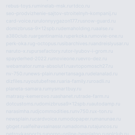
rebus-toys.ru
minelab-msk.ru
rtdco.ru
seo-prodvizhenie-sajtov-stroitelnyh-kompanij.ru
card-voice.ru
rulonnyygazon177.ru
snow-guard.ru
domizbrusa-9x12spb.ru
demaholding.ru
aalse.ru
a380club.ru
argentinamia.ru
perkoka.ru
movie-one.ru
perk-oka.ru
g-octopus.ru
sibarchives.ru
andreislyusar.ru
naruto-x.ru
pursefactory.ru
tor-lyubov-i-grom.ru
spayderhed-2022.ru
movieone.ru
evro-dez.ru
webamator.ru
ma-absolut1.ru
avtopomosch27.ru
nv-750.ru
news-plain.ru
nertansaga.ru
delanalad.ru
dizfiles.ru
youtubefree.ru
aria-family.ru
roadli.ru
planeta-samara.ru
mysmartbuy.ru
matrasy-kemerovo.ru
ashanet.ru
trade-farm.ru
dotcustoms.ru
domizbrusa9x12spb.ru
autodamp.ru
narasimha.ru
djcommodities.ru
nv750.ru
x-ton.ru
newsplain.ru
cardvoice.ru
modopaper.ru
manunae.ru
gbget.ru
alfeihavsalnassr.ru
madoma.ru
tajuncos.ru
petrovkasports.ru
porno-online-besplatno.ru
splclub.ru