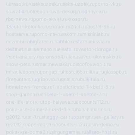
ukrasotki.ru
seksuzbek.ru
seks-uzbek.ru
porno-vk.ru
sovratili.ru
olecoon.ru
vd-dosug.ru
adonyev.ru
rbc-news.ru
porno-skvirt.ru
krospr.ru
13autor-kolonka.ru
sormol.ru
2rich.ru
hostel-65.ru
hostserve.ru
porno-na-russkom.ru
mishinlab.ru
neznobi.ru
bigfatcc.ru
habble.ru
starbucksvia.ru
delfinet.ru
silvernano.ru
elestal.ru
vektor-doroga.ru
velotrenajery.ru
pronso54.ru
lenasever.ru
lovinskix.ru
show-pets.ru
smartnews03.ru
discofoxworld.ru
miraclecoon.ru
pongup.ru
hostel65.ru
liura.ru
glasspb.ru
firehunters.ru
gribowo.ru
gnalis.ru
bulkitula.ru
hometown-france.ru
1-xbeticricetc-1-xbetti-5.ru
shop-garena.ru
cricetc-1-xbetr-1-xbetcc-2.ru
one-life-story.ru
top-halyava.ru
accounts112.ru
poka-vse-doma-2.ru
3-d-file.ru
hahahaharms.ru
g2012.ru
tst-1.ru
shaggy-cat.ru
opsmgr.ru
ev-gallery.ru
g-2012.ru
ops-mgr.ru
accounts-112.ru
csm-demo.ru
poka-vse-doma2.ru
airgungames.ru
allseo-host.ru