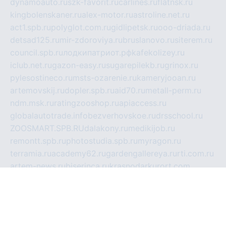
dynamoauto.ru
szk-favorit.ru
carlines.ru
flatnsk.ru
kingbolenskaner.ru
alex-motor.ru
astroline.net.ru
act1.spb.ru
polyglot.com.ru
gidlipetsk.ru
ooo-driada.ru
detsad125.ru
mir-zdoroviya.ru
bruslanovo.ru
siterem.ru
council.spb.ru
лодкипатриот.рф
kafekolizey.ru
iclub.net.ru
gazon-easy.ru
sugarepilekb.ru
grinox.ru
pylesostineco.ru
msts-ozarenie.ru
kameryjooan.ru
artemovskij.ru
dopler.spb.ru
aid70.ru
metall-perm.ru
ndm.msk.ru
ratingzooshop.ru
apiaccess.ru
globalautotrade.info
bezverhovskoe.ru
drsschool.ru
ZOOSMART.SPB.RU
dalakony.ru
medikijob.ru
remontt.spb.ru
photostudia.spb.ru
myragon.ru
terramia.ru
academy62.ru
gardengallereya.ru
rti.com.ru
artem-news.ru
biserinca.ru
krasnodarkurort.com
imshowtv.ru
mebel-v-tule.ru
mobtopik.ru
pcsecurity.net.ru
tool-sib.ru
multimetrunit.ru
sp-tour.ru
fan-cs.ru
santeh-russia.ru
symbian9.net.ru
DSHAIR.RU
tmmotors.spb.ru
xjocuricopii.com
musavtomat.msk.ru