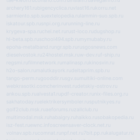
archery161.ru
bigencyclica.ru
vlast16.ru
korru.net
sarmiento.spb.su
extelopedia.ru
lammin-suo.spb.ru
iskatour.spb.ru
snpi.org.ru
running-line.ru
krygeva-spa.ru
chel.net.ru
rust-loco.ru
dugshop.ru
hl-beta.spb.ru
school494.spb.ru
mymubaby.ru
epoha-metalband.ru
ngr.spb.ru
rusgosnews.com
dieselvostok.ru
24hostel.msk.ru
w-dev.ru
f-ship.ru
regsmi.ru
filmnetwork.ru
malinasp.ru
kinosvin.ru
h2o-salon.ru
malutkayork.ru
deltaprim.spb.ru
tango-perm.ru
gooddir.ru
sgv.su
multiki-online.com
webkrasotki.com
cherinvest.ru
detskiy-ostrov.ru
ankou.spb.ru
alvesta1.ru
pdf-creator.ru
nix-files.org.ru
sakhatoday.ru
elektrikersymboler.ru
sputnikyes.ru
golf2club.msk.ru
aeforums.ru
zallclub.ru
multimodal.msk.ru
habaigry.ru
haikko.ru
sobakopedia.ru
isz-fest.ru
ewnc.info
screensaver-clock.net.ru
volnav.spb.ru
comnat.ru
npf.net.ru
7bit.pp.ru
kalugatur.ru