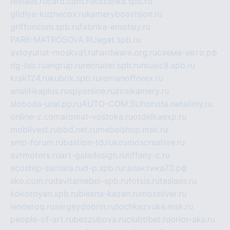
tesiaes.ru
card.com.ru
kazanka.spb.ru
gildiya-kuznecov.ru
kameryboavision.ru
griffoncom.spb.ru
fabrika-emotsiy.ru
PARK-MATROSOVA.RU
agat.spb.ru
avtoyurist-moskva1.ru
hardware.org.ru
схема-авто.рф
dg-lab.ru
angrup.ru
recruiter.spb.ru
music8.spb.ru
krsk124.ru
kubok.spb.ru
romanofforex.ru
analitikaplus.ru
spyonline.ru
zosikamery.ru
sloboda-ural.pp.ru
AUTO-COM.SU
hohota.net
alimy.ru
online-z.com
aromat-vostoka.ru
otdelkaexp.ru
mobilvest.ru
bbd.net.ru
mebelshop.msk.ru
smp-forum.ru
bastion-td.ru
kosmoscreative.ru
avrmotors.ru
art-galadesign.ru
tiffany-c.ru
ecostep-samara.ru
d-p.spb.ru
галактика73.рф
sko.com.ru
davitamebel-spb.ru
fotsis.ru
tesiaes.ru
kokoroyari.spb.ru
blesna-kazan.ru
mossilver.ru
lenderoq.ru
sergeydobrin.ru
tochkazvuka.msk.ru
people-of-art.ru
bezzubova.ru
clubtibet.ru
orior-aks.ru