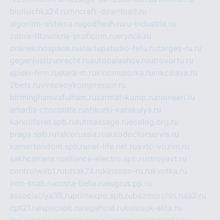
biolisichka24.ru
mncraft-download.ru
algoritm-sistema.ru
godflesh.ru
ru-industria.ru
zebra-tlt.ru
okna-proficom.ru
erynok.ru
onlinekinospace.ru
startupstudio-fefu.ru
zarges-ru.ru
gegenjustizunrecht.ru
autobalashov.ru
utrovortu.ru
spiski-firm.ru
elara-m.ru
kinomusorka.ru
mkcslava.ru
2bets.ru
vintovoykompressor.ru
birminghamvsfulham.ru
sarmat-komp.ru
pioneeri.ru
amadis-chocolate.ru
shkurki-karakulya.ru
kanotiforet.spb.ru
tutmassage.ru
ecolog.org.ru
praga.spb.ru
falcorussia.ru
autodoctorservis.ru
kamertondom.spb.ru
net-life.net.ru
avto-vozim.ru
sakhcamera.ru
alliance-electro.spb.ru
stroyavt.ru
controlweb1.ru
tdsak74.ru
kinzozo-ru.ru
kvotka.ru
iron-snab.ru
costa-bella.ru
eugrus.pp.ru
associaciya39.ru
primexpo.spb.ru
bezmorchin.ru
ia2.ru
cpt21.ru
ispecspb.ru
regahost.ru
kolosok-elita.ru
tae-kwon.ru
consrio.com.ru
insiam.ru
avegainfo.ru