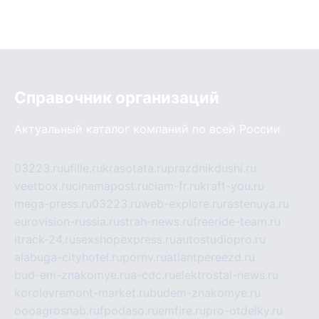
Справочник организаций
Актуальный каталог компаний по всей России
03223.ru
ufille.ru
krasotata.ru
prazdnikdushi.ru
veetbox.ru
cinemapost.ru
ciam-fr.ru
kraft-you.ru
mega-press.ru
03223.ru
web-explore.ru
rastenuya.ru
eurovision-russia.ru
strah-news.ru
freeride-team.ru
itrack-24.ru
sexshopexpress.ru
autostudiopro.ru
alabuga-cityhotel.ru
pornv.ru
atlantpereezd.ru
bud-em-znakomye.ru
a-cdc.ru
elektrostal-news.ru
korolevremont-market.ru
budem-znakomye.ru
oooagrosnab.ru
fpodaso.ru
emfire.ru
pro-otdelky.ru