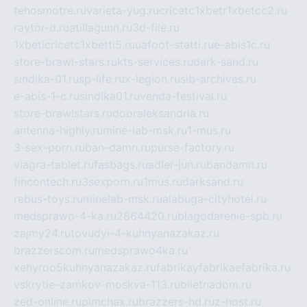
tehosmotre.ru
varieta-yug.ru
cricetc1xbetr1xbetcc2.ru
raytor-d.ru
atillagunn.ru
3d-file.ru
1xbeticricetc1xbetti5.ru
uafoot-statti.ru
e-abis1c.ru
store-brawl-stars.ru
kts-services.ru
dark-sand.ru
sindika-01.ru
sp-life.ru
x-legion.ru
sib-archives.ru
e-abis-1-c.ru
sindika01.ru
venda-festival.ru
store-brawlstars.ru
dooraleksandria.ru
antenna-highly.ru
mine-lab-msk.ru
1-mus.ru
3-sex-porn.ru
ban-damn.ru
purse-factory.ru
viagra-tablet.ru
fasbags.ru
adler-jun.ru
bandamn.ru
fincontech.ru
3sexporn.ru
1mus.ru
darksand.ru
rebus-toys.ru
minelab-msk.ru
alabuga-cityhotel.ru
medsprawo-4-ka.ru
2864420.ru
blagodarenie-spb.ru
zajmy24.ru
tovudyi-4-kuhnyanazakaz.ru
brazzerscom.ru
medsprawo4ka.ru
xehyroo5kuhnyanazakaz.ru
fabrikayfabrikaefabrika.ru
vskrytie-zamkov-moskva-113.ru
biletnadom.ru
zed-online.ru
pimchax.ru
brazzers-hd.ru
z-host.ru